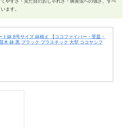
育てやすさ・見た目のおしゃれさ・病害虫への強さ、すべ
ています。
ート鉢 8号サイズ 鉢植え 【ココファイバー・受皿・
苗木 鉢 黒 ブラック プラスチック 大型 ココヤシフ