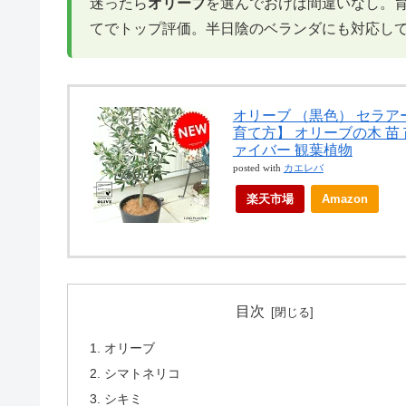
迷ったら
オリーブ
を選んでおけば間違いなし。
てでトップ評価。半日陰のベランダにも対応し
オリーブ （黒色） セラア
育て方】 オリーブの木 苗 
ァイバー 観葉植物
posted with
カエレバ
楽天市場
Amazon
目次
オリーブ
シマトネリコ
シキミ