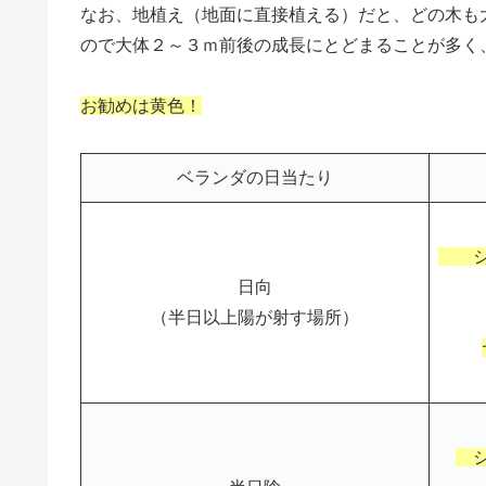
なお、地植え（地面に直接植える）だと、どの木も
ので大体２～３ｍ前後の成長にとどまることが多く
お勧めは黄色！
ベランダの日当たり
シ
日向
（半日以上陽が射す場所）
シ