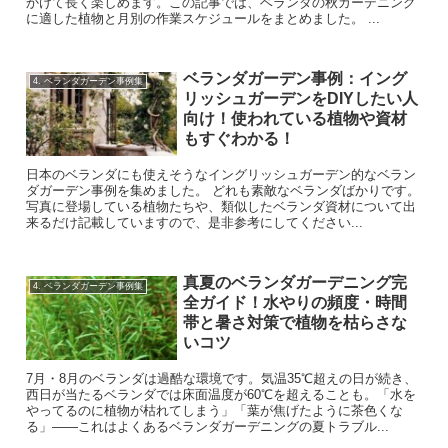
かけて長く楽しめます。この記事では、ベランダの秋ガーデニング
に適した植物と月別の作業スケジュールをまとめました。 ...
ベランダガーデン事例：イング
4. ベランダガーデン事例集
リッシュガーデンをDIYしたい人
向け！使われている植物や資材
もすぐわかる！
日本のベランダにも使えそうなイングリッシュガーデン的なベラン
ダガーデン事例を集めました。 どれも素敵なベランダばかりです。
写真に登場している植物たちや、類似したベランダ資材について出
来るだけ記載していますので、是非参考にしてください...
真夏のベランダガーデニング完
4. ベランダガーデン事例集
全ガイド！水やりの頻度・時間
帯と暑さ対策で植物を枯らさな
いコツ
7月・8月のベランダは過酷な環境です。気温35℃超えの日が続き、
西日が当たるベランダでは床面温度が60℃を超えることも。「水を
やってるのに植物が枯れてしまう」「葉が焦げたように茶色くな
る」——これはよくあるベランダガーデニングの夏トラブル...