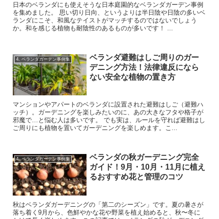
日本のベランダにも使えそうな日本庭園的なベランダガーデン事例
を集めました。 思い切り日向、というよりは半日陰や日陰の多いベ
ランダにこそ、和風なテイストがマッチするのではないでしょう
か。和を感じる植物も耐陰性のあるものが多いです！ ...
ベランダ避難はしご周りのガー
4. ベランダガーデン事例集
デニング方法！法律違反になら
ない安全な植物の置き方
マンションやアパートのベランダに設置された避難はしご（避難ハ
ッチ）。ガーデニングを楽しみたいのに、あの大きなフタや格子が
邪魔で…と悩む人は多いです。 でも実は、ルールを守れば避難はし
ご周りにも植物を置いてガーデニングを楽しめます。こ...
ベランダの秋ガーデニング完全
4. ベランダガーデン事例集
ガイド！9月・10月・11月に植え
るおすすめ花と管理のコツ
秋はベランダガーデニングの「第二のシーズン」です。夏の暑さが
落ち着く9月から、色鮮やかな花や野菜を植え始めると、秋〜冬に