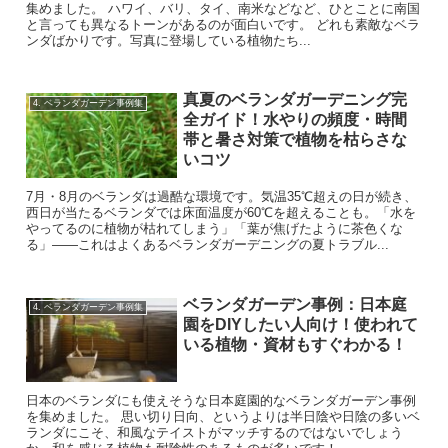
集めました。 ハワイ、バリ、タイ、南米などなど、ひとことに南国
と言っても異なるトーンがあるのが面白いです。 どれも素敵なベラ
ンダばかりです。写真に登場している植物たち...
真夏のベランダガーデニング完
4. ベランダガーデン事例集
全ガイド！水やりの頻度・時間
帯と暑さ対策で植物を枯らさな
いコツ
7月・8月のベランダは過酷な環境です。気温35℃超えの日が続き、
西日が当たるベランダでは床面温度が60℃を超えることも。「水を
やってるのに植物が枯れてしまう」「葉が焦げたように茶色くな
る」——これはよくあるベランダガーデニングの夏トラブル...
ベランダガーデン事例：日本庭
4. ベランダガーデン事例集
園をDIYしたい人向け！使われて
いる植物・資材もすぐわかる！
日本のベランダにも使えそうな日本庭園的なベランダガーデン事例
を集めました。 思い切り日向、というよりは半日陰や日陰の多いベ
ランダにこそ、和風なテイストがマッチするのではないでしょう