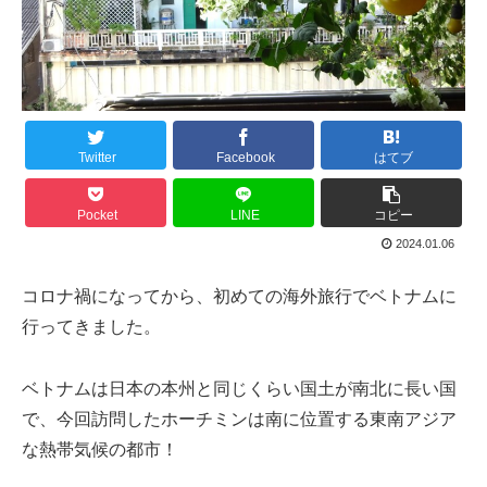
Twitter
Facebook
はてブ
Pocket
LINE
コピー
2024.01.06
コロナ禍になってから、初めての海外旅行でベトナムに
行ってきました。
ベトナムは日本の本州と同じくらい国土が南北に長い国
で、今回訪問したホーチミンは南に位置する東南アジア
な熱帯気候の都市！