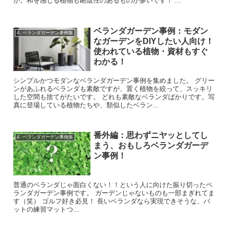
か。和を感じる植物も耐陰性のあるものが多いです！ ...
ベランダガーデン事例：モダン
4. ベランダガーデン事例集
なガーデンをDIYしたい人向け！
使われている植物・資材もすぐ
わかる！
シンプルかつモダンなベランダガーデン事例を集めました。 グリー
ンがあふれるベランダも素敵ですが、置く植物を絞って、スッキリ
した空間も捨てがたいです。 どれも素敵なベランダばかりです。写
真に登場している植物たちや、類似したベラン...
番外編：思わずニヤッとしてし
4. ベランダガーデン事例集
まう、おもしろベランダガーデ
ン事例！
普通のベランダじゃ面白くない！！という人に向けた振り切ったベ
ランダガーデン事例です。 ガーデンじゃないものも一部まぎれてま
す（笑） ゴルフ好き必見！ 長いベランダなら実現できそうな、パ
ットの練習マットつ...