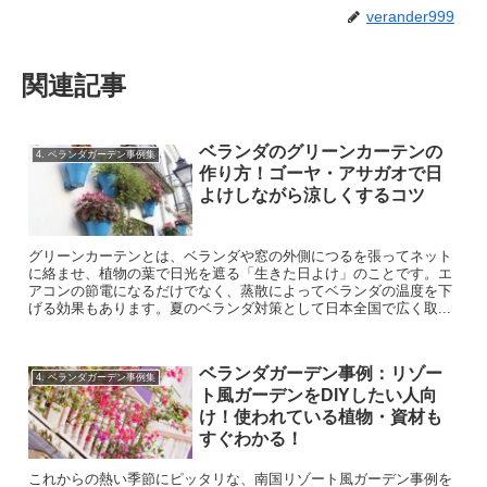
verander999
関連記事
ベランダのグリーンカーテンの
4. ベランダガーデン事例集
作り方！ゴーヤ・アサガオで日
よけしながら涼しくするコツ
グリーンカーテンとは、ベランダや窓の外側につるを張ってネット
に絡ませ、植物の葉で日光を遮る「生きた日よけ」のことです。エ
アコンの節電になるだけでなく、蒸散によってベランダの温度を下
げる効果もあります。夏のベランダ対策として日本全国で広く取...
ベランダガーデン事例：リゾー
4. ベランダガーデン事例集
ト風ガーデンをDIYしたい人向
け！使われている植物・資材も
すぐわかる！
これからの熱い季節にピッタリな、南国リゾート風ガーデン事例を