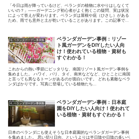
「今日は雨が降っているけど、ベランダの植物に水やりはしなくて
いいの？」——ガーデニング初心者がよく抱くこの疑問、実は状況
によって答えが変わります。ベランダは屋根や庇（ひさし）がある
ため、雨でも意外と土が乾いていることがあります。この記事で...
ベランダガーデン事例：リゾー
4. ベランダガーデン事例集
ト風ガーデンをDIYしたい人向
け！使われている植物・資材も
すぐわかる！
これからの熱い季節にピッタリな、南国リゾート風ガーデン事例を
集めました。 ハワイ、バリ、タイ、南米などなど、ひとことに南国
と言っても異なるトーンがあるのが面白いです。 どれも素敵なベラ
ンダばかりです。写真に登場している植物たち...
ベランダガーデン事例：日本庭
4. ベランダガーデン事例集
園をDIYしたい人向け！使われて
いる植物・資材もすぐわかる！
日本のベランダにも使えそうな日本庭園的なベランダガーデン事例
を集めました。 思い切り日向、というよりは半日陰や日陰の多いベ