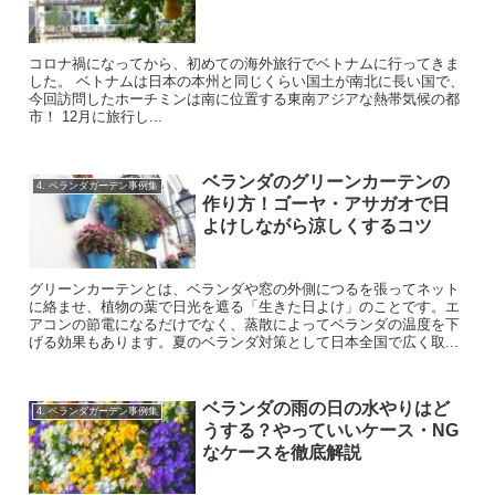
コロナ禍になってから、初めての海外旅行でベトナムに行ってきま
した。 ベトナムは日本の本州と同じくらい国土が南北に長い国で、
今回訪問したホーチミンは南に位置する東南アジアな熱帯気候の都
市！ 12月に旅行し...
ベランダのグリーンカーテンの
4. ベランダガーデン事例集
作り方！ゴーヤ・アサガオで日
よけしながら涼しくするコツ
グリーンカーテンとは、ベランダや窓の外側につるを張ってネット
に絡ませ、植物の葉で日光を遮る「生きた日よけ」のことです。エ
アコンの節電になるだけでなく、蒸散によってベランダの温度を下
げる効果もあります。夏のベランダ対策として日本全国で広く取...
ベランダの雨の日の水やりはど
4. ベランダガーデン事例集
うする？やっていいケース・NG
なケースを徹底解説