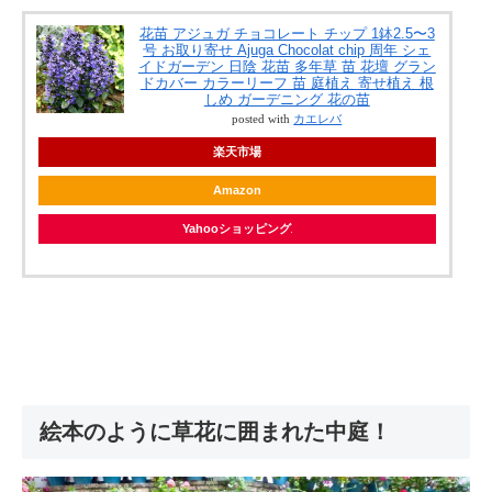
花苗 アジュガ チョコレート チップ 1鉢2.5〜3
号 お取り寄せ Ajuga Chocolat chip 周年 シェ
イドガーデン 日陰 花苗 多年草 苗 花壇 グラン
ドカバー カラーリーフ 苗 庭植え 寄せ植え 根
しめ ガーデニング 花の苗
posted with
カエレバ
楽天市場
Amazon
Yahooショッピング
絵本のように草花に囲まれた中庭！