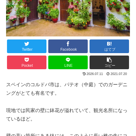
Twitter
Facebook
はてブ
Pocket
LINE
コピー
2026.07.11
2021.07.20
スペインのコルドバ市は、パテオ（中庭）でのガーデニ
ングがとても有名です。
現地では民家の壁に鉢花が溢れていて、観光名所になっ
ているほど。
壁の高い箇所にある鉢には、このように長い棒の先にコ