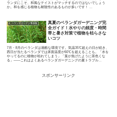
ランダにこそ、和風なテイストがマッチするのではないでしょう
か。和を感じる植物も耐陰性のあるものが多いです！ ...
真夏のベランダガーデニング完
4. ベランダガーデン事例集
全ガイド！水やりの頻度・時間
帯と暑さ対策で植物を枯らさな
いコツ
7月・8月のベランダは過酷な環境です。気温35℃超えの日が続き、
西日が当たるベランダでは床面温度が60℃を超えることも。「水を
やってるのに植物が枯れてしまう」「葉が焦げたように茶色くな
る」——これはよくあるベランダガーデニングの夏トラブル...
スポンサーリンク