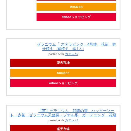
Amazon
Yahooショッピング
ゼラニウム「 ステラピンク」4号鉢 花苗 寄
せ植え 庭植え 珍しい
posted with
カエレバ
楽天市場
Amazon
Yahooショッピング
【苗】ゼラニウム 谷間の雪 ハッピーソー
ト 赤花 ゼラニウム天竺葵・ゾナル系 ガーデニング 花壇
posted with
カエレバ
楽天市場