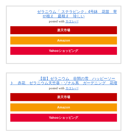
ゼラニウム「 ステラピンク」4号鉢 花苗 寄
せ植え 庭植え 珍しい
posted with
カエレバ
楽天市場
Amazon
Yahooショッピング
【苗】ゼラニウム 谷間の雪 ハッピーソー
ト 赤花 ゼラニウム天竺葵・ゾナル系 ガーデニング 花壇
posted with
カエレバ
楽天市場
Amazon
Yahooショッピング