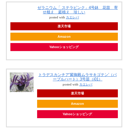
ゼラニウム「 ステラピンク」4号鉢 花苗 寄
せ植え 庭植え 珍しい
posted with
カエレバ
楽天市場
Amazon
Yahooショッピング
トラデスカンチア'紫御殿ムラサキゴテン'（パ
ープルハート）3号苗（i01）
posted with
カエレバ
楽天市場
Amazon
Yahooショッピング