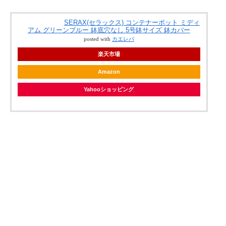
SERAX(セラックス) コンテナーポット ミディ
アム グリーンブルー 鉢底穴なし 5号鉢サイズ 鉢カバー
posted with
カエレバ
楽天市場
Amazon
Yahooショッピング